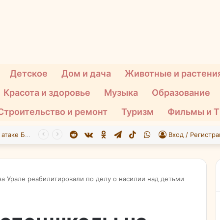
Детское
Дом и дача
Животные и растени
Красота и здоровье
Музыка
Образование
Строительство и ремонт
Туризм
Фильмы и 
Reddit
vk.com
Одноклассники
Telegram
TikTok
WhatsApp
При атаке БПЛА на Подмосковье пострадали 26 человек
Вход / Регистра
а Урале реабилитировали по делу о насилии над детьми