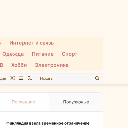
я
Интернет и связь
Одежда
Питание
Спорт
ТВ
Хобби
Электроника
Случайная
Sidebar
Switch
Искать
ция
статья
skin
Последние
Популярные
Финляндия ввела временное ограничение