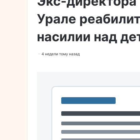
Экс-директора
Урале реабилит
насилии над де
4 недели тому назад