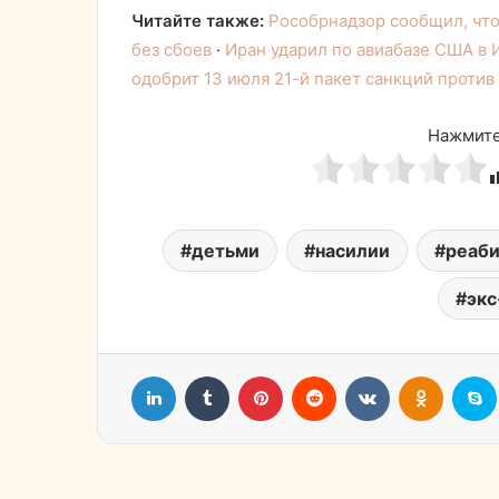
Читайте также:
Рособрнадзор сообщил, что
без сбоев
·
Иран ударил по авиабазе США в
одобрит 13 июля 21-й пакет санкций против
Нажмите
детьми
насилии
реаб
экс
LinkedIn
Tumblr
Pinterest
Reddit
Вконтакте
Однокл