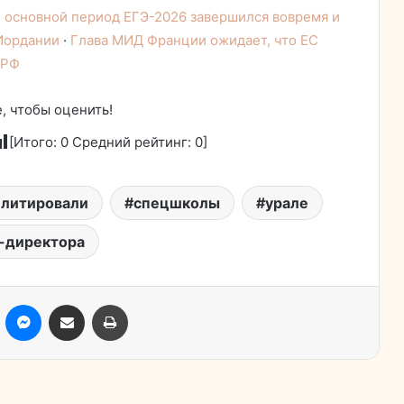
 основной период ЕГЭ-2026 завершился вовремя и
 Иордании
·
Глава МИД Франции ожидает, что ЕС
 РФ
, чтобы оценить!
[Итого:
0
Средний рейтинг:
0
]
илитировали
спецшколы
урале
-директора
ассники
Skype
Messenger
Поделиться через электронную почту
Печатать