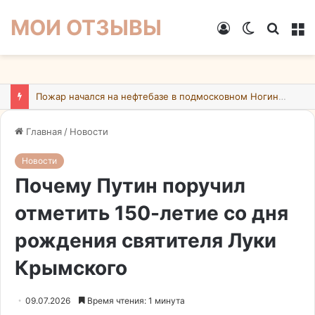
МОИ ОТЗЫВЫ
Войти
Switch
Искат
М
skin
Пожар начался на нефтебазе в подмосковном Ногинске в результате атаки БПЛА ВСУ
Главная
/
Новости
Новости
Почему Путин поручил
отметить 150-летие со дня
рождения святителя Луки
Крымского
09.07.2026
Время чтения: 1 минута