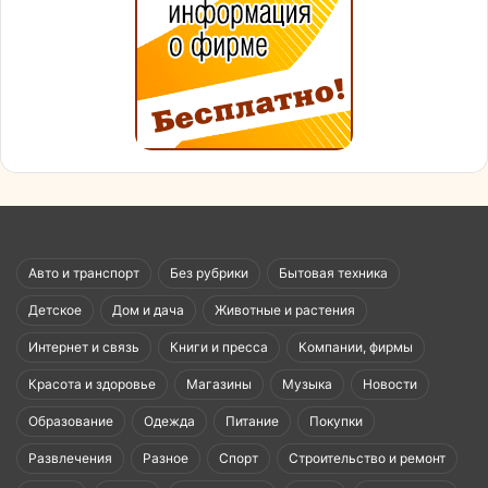
Авто и транспорт
Без рубрики
Бытовая техника
Детское
Дом и дача
Животные и растения
Интернет и связь
Книги и пресса
Компании, фирмы
Красота и здоровье
Магазины
Музыка
Новости
Образование
Одежда
Питание
Покупки
Развлечения
Разное
Спорт
Строительство и ремонт