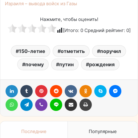
Израиля – вывода войск из Газы
Нажмите, чтобы оценить!
[Итого:
0
Средний рейтинг:
0
]
150-летие
отметить
поручил
почему
путин
рождения
LinkedIn
Tumblr
Pinterest
Reddit
Вконтакте
Одноклассники
Skype
Messen
WhatsApp
Telegram
Viber
Line
Поделиться через электронную почту
Печатать
Последние
Популярные