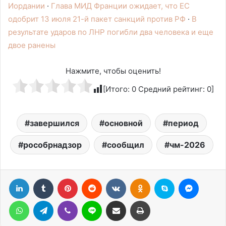
Иордании
·
Глава МИД Франции ожидает, что ЕС
одобрит 13 июля 21-й пакет санкций против РФ
·
В
результате ударов по ЛНР погибли два человека и еще
двое ранены
Нажмите, чтобы оценить!
[Итого:
0
Средний рейтинг:
0
]
завершился
основной
период
рособрнадзор
сообщил
чм-2026
LinkedIn
Tumblr
Pinterest
Reddit
Вконтакте
Одноклассники
Skype
Messen
WhatsApp
Telegram
Viber
Line
Поделиться через электронную почту
Печатать