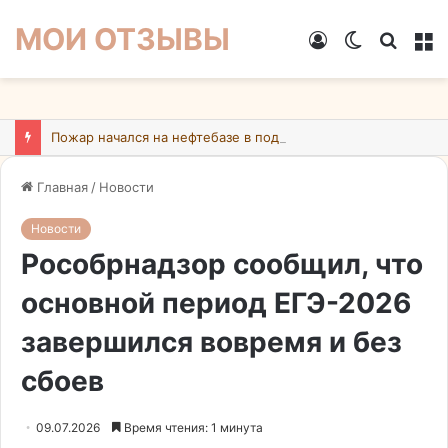
МОИ ОТЗЫВЫ
Войти
Switch
Искат
М
skin
Пожар начался на нефтебазе в подмосковном Ногинске в результате атаки БПЛА ВСУ
Главная
/
Новости
Новости
Рособрнадзор сообщил, что
основной период ЕГЭ-2026
завершился вовремя и без
сбоев
09.07.2026
Время чтения: 1 минута