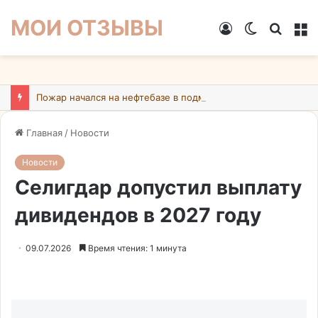
МОИ ОТЗЫВЫ
Войти
Switch
Искат
М
skin
Пожар начался на нефтебазе в подмосковном Ногинске в результате атаки БПЛА ВСУ
Главная
/
Новости
Новости
Селигдар допустил выплату
дивидендов в 2027 году
09.07.2026
Время чтения: 1 минута