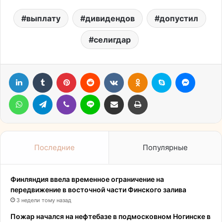
выплату
дивидендов
допустил
селигдар
LinkedIn
Tumblr
Pinterest
Reddit
Вконтакте
Одноклассники
Skype
Messen
WhatsApp
Telegram
Viber
Line
Поделиться через электронную почту
Печатать
Последние
Популярные
Финляндия ввела временное ограничение на
передвижение в восточной части Финского залива
3 недели тому назад
Пожар начался на нефтебазе в подмосковном Ногинске в