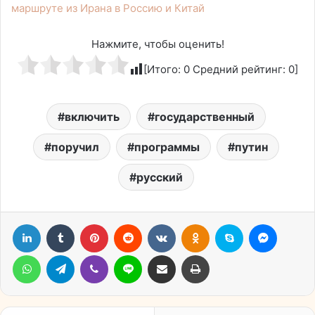
маршруте из Ирана в Россию и Китай
Нажмите, чтобы оценить!
[Итого:
0
Средний рейтинг:
0
]
включить
государственный
поручил
программы
путин
русский
LinkedIn
Tumblr
Pinterest
Reddit
Вконтакте
Одноклассники
Skype
Messen
WhatsApp
Telegram
Viber
Line
Поделиться через электронную почту
Печатать