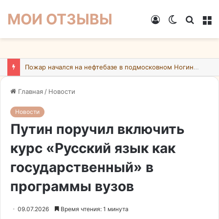
МОИ ОТЗЫВЫ
Войти
Switch
Искат
М
skin
Пожар начался на нефтебазе в подмосковном Ногинске в результате атаки БПЛА ВСУ
Главная
/
Новости
Новости
Путин поручил включить
курс «Русский язык как
государственный» в
программы вузов
09.07.2026
Время чтения: 1 минута