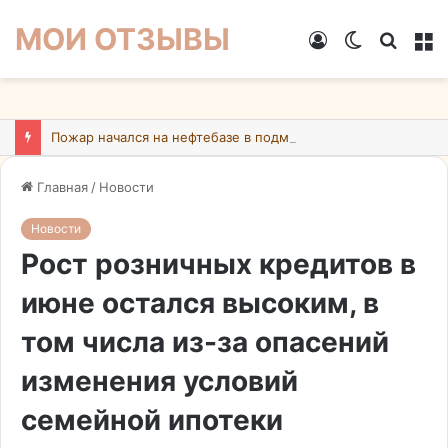
МОИ ОТЗЫВЫ
Войти
Switch
Искат
М
skin
Пожар начался на нефтебазе в подмосковном Ногинске в результате атаки БПЛА ВСУ
Главная
/
Новости
Новости
Рост розничных кредитов в
июне остался высоким, в
том числа из-за опасений
изменения условий
семейной ипотеки