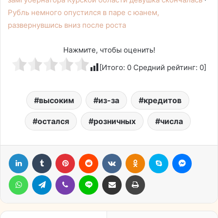
Рубль немного опустился в паре с юанем,
развернувшись вниз после роста
Нажмите, чтобы оценить!
[Итого:
0
Средний рейтинг:
0
]
высоким
из-за
кредитов
остался
розничных
числа
LinkedIn
Tumblr
Pinterest
Reddit
Вконтакте
Одноклассники
Skype
Messen
WhatsApp
Telegram
Viber
Line
Поделиться через электронную почту
Печатать