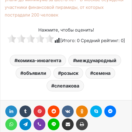
участники финансовой пирамиды, от которых
пострадали 200 человек
Нажмите, чтобы оценить!
[Итого:
0
Средний рейтинг:
0
]
комика-иноагента
международный
объявили
розыск
семена
слепакова
LinkedIn
Tumblr
Pinterest
Reddit
Вконтакте
Одноклассники
Skype
Messen
WhatsApp
Telegram
Viber
Line
Поделиться через электронную почту
Печатать