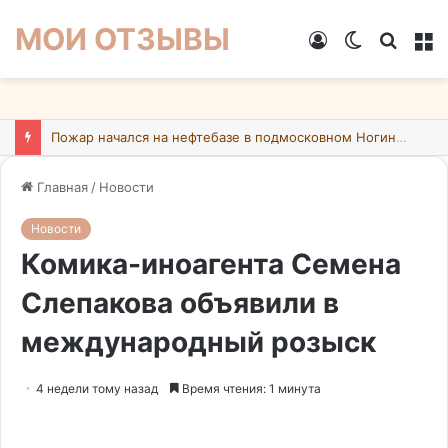
МОИ ОТЗЫВЫ
Войти
Switch
Искат
М
skin
Пожар начался на нефтебазе в подмосковном Ногинске в результате атаки БПЛА ВСУ
Главная
/
Новости
Новости
Комика-иноагента Семена
Слепакова объявили в
международный розыск
4 недели тому назад
Время чтения: 1 минута