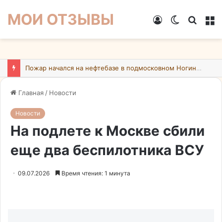
МОИ ОТЗЫВЫ
Войти
Switch
Искат
М
skin
Пожар начался на нефтебазе в подмосковном Ногинске в результате атаки БПЛА ВСУ
Главная
/
Новости
Новости
На подлете к Москве сбили
еще два беспилотника ВСУ
09.07.2026
Время чтения: 1 минута