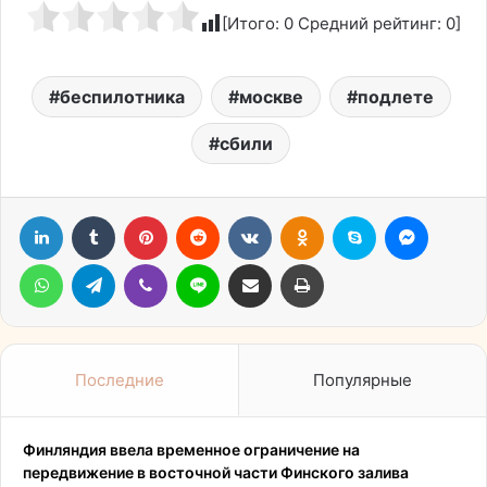
[Итого:
0
Средний рейтинг:
0
]
беспилотника
москве
подлете
сбили
LinkedIn
Tumblr
Pinterest
Reddit
Вконтакте
Одноклассники
Skype
Messen
WhatsApp
Telegram
Viber
Line
Поделиться через электронную почту
Печатать
Последние
Популярные
Финляндия ввела временное ограничение на
передвижение в восточной части Финского залива