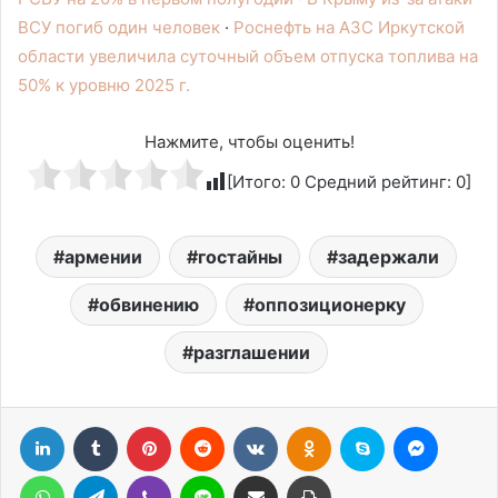
ВСУ погиб один человек
·
Роснефть на АЗС Иркутской
области увеличила суточный объем отпуска топлива на
50% к уровню 2025 г.
Нажмите, чтобы оценить!
[Итого:
0
Средний рейтинг:
0
]
армении
гостайны
задержали
обвинению
оппозиционерку
разглашении
LinkedIn
Tumblr
Pinterest
Reddit
Вконтакте
Одноклассники
Skype
Messen
WhatsApp
Telegram
Viber
Line
Поделиться через электронную почту
Печатать