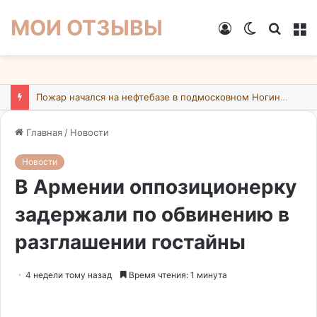
МОИ ОТЗЫВЫ
Войти
Switch
Искат
М
skin
Пожар начался на нефтебазе в подмосковном Ногинске в результате атаки БПЛА ВСУ
Главная
/
Новости
Новости
В Армении оппозиционерку
задержали по обвинению в
разглашении гостайны
4 недели тому назад
Время чтения: 1 минута