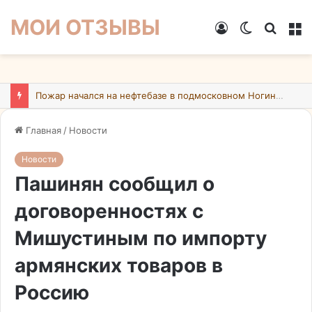
МОИ ОТЗЫВЫ
Войти
Switch
Искат
М
skin
Пожар начался на нефтебазе в подмосковном Ногинске в результате атаки БПЛА ВСУ
Главная
/
Новости
Новости
Пашинян сообщил о
договоренностях с
Мишустиным по импорту
армянских товаров в
Россию