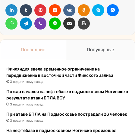
LinkedIn
Tumblr
Pinterest
Reddit
Вконтакте
Одноклассники
Skype
Messen
WhatsApp
Telegram
Viber
Line
Поделиться через электронную почту
Печатать
Последние
Популярные
Финляндия ввела временное ограничение на
передвижение в восточной части Финского залива
3 недели тому назад
Пожар начался на нефтебазе в подмосковном Ногинске в
результате атаки БПЛА ВСУ
3 недели тому назад
При атаке БПЛА на Подмосковье пострадали 26 человек
3 недели тому назад
На нефтебазе в подмосковном Ногинске произошел