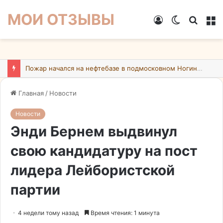
МОИ ОТЗЫВЫ
Войти
Switch
Искат
М
skin
Пожар начался на нефтебазе в подмосковном Ногинске в результате атаки БПЛА ВСУ
Главная
/
Новости
Новости
Энди Бернем выдвинул
свою кандидатуру на пост
лидера Лейбористской
партии
4 недели тому назад
Время чтения: 1 минута