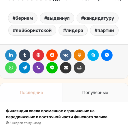
бернем
выдвинул
кандидатуру
лейбористской
лидера
партии
LinkedIn
Tumblr
Pinterest
Reddit
Вконтакте
Одноклассники
Skype
Messen
WhatsApp
Telegram
Viber
Line
Поделиться через электронную почту
Печатать
Последние
Популярные
Финляндия ввела временное ограничение на
передвижение в восточной части Финского залива
3 недели тому назад