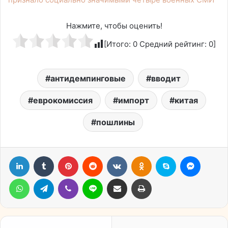
Нажмите, чтобы оценить!
[Итого:
0
Средний рейтинг:
0
]
антидемпинговые
вводит
еврокомиссия
импорт
китая
пошлины
LinkedIn
Tumblr
Pinterest
Reddit
Вконтакте
Одноклассники
Skype
Messen
WhatsApp
Telegram
Viber
Line
Поделиться через электронную почту
Печатать