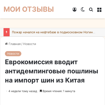
МОИ ОТЗЫВЫ
Войти
Switch
Искат
М
skin
Пожар начался на нефтебазе в подмосковном Ногинске в результате атаки БПЛА ВСУ
Главная
/
Новости
Новости
Еврокомиссия вводит
антидемпинговые пошлины
на импорт шин из Китая
4 недели тому назад
Время чтения: 1 минута