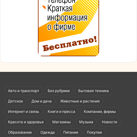
Авто и транспорт
Без рубрики
Бытовая техника
Детское
Дом и дача
Животные и растения
Интернет и связь
Книги и пресса
Компании, фирмы
Красота и здоровье
Магазины
Музыка
Новости
Образование
Одежда
Питание
Покупки