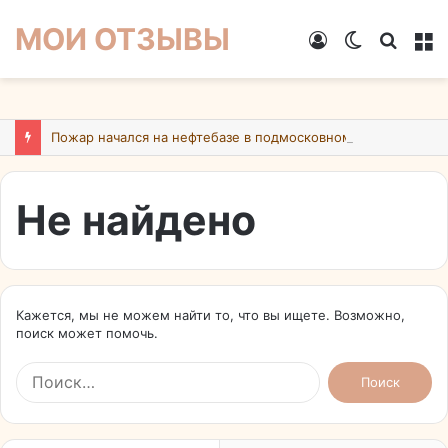
МОИ ОТЗЫВЫ
Войти
Switch
Искат
М
skin
Пожар начался на нефтебазе в подмосковном Ногинске в результате атаки БПЛА ВСУ
Не найдено
Кажется, мы не можем найти то, что вы ищете. Возможно,
поиск может помочь.
Найти: