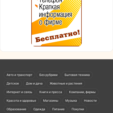
Авто и транспорт
Без рубрики
Бытовая техника
Детское
Дом и дача
Животные и растения
Интернет и связь
Книги и пресса
Компании, фирмы
Красота и здоровье
Магазины
Музыка
Новости
Образование
Одежда
Питание
Покупки