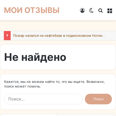
МОИ ОТЗЫВЫ
Войти
Switch
Искат
М
skin
Пожар начался на нефтебазе в подмосковном Ногинске в результате атаки БПЛА ВСУ
Не найдено
Кажется, мы не можем найти то, что вы ищете. Возможно,
поиск может помочь.
Найти: