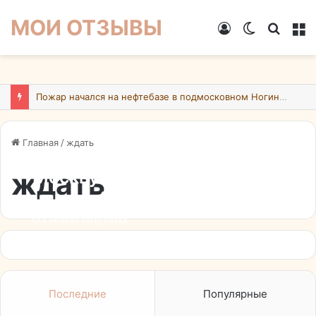
МОИ ОТЗЫВЫ
Войти
Switch
Искат
М
skin
Пожар начался на нефтебазе в подмосковном Ногинске в результате атаки БПЛА ВСУ
Главная
/
ждать
ждать
Москву 10 июля накроет
циклон “Бернадетт”: Чего
ждать в пятницу и
4 недели тому назад
выходные
Последние
Популярные