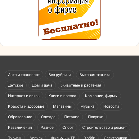
Авто и транспорт
Без рубрики
Бытовая техника
Детское
Дом и дача
Животные и растения
Интернет и связь
Книги и пресса
Компании, фирмы
Красота и здоровье
Магазины
Музыка
Новости
Образование
Одежда
Питание
Покупки
Развлечения
Разное
Спорт
Строительство и ремонт
Туризм
Услуги
Фильмы и ТВ
Хобби
Электроника