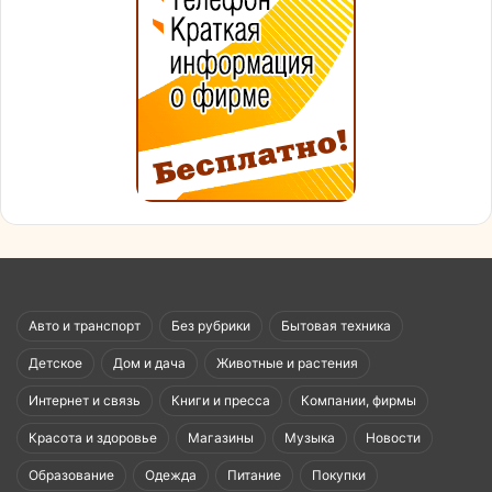
Авто и транспорт
Без рубрики
Бытовая техника
Детское
Дом и дача
Животные и растения
Интернет и связь
Книги и пресса
Компании, фирмы
Красота и здоровье
Магазины
Музыка
Новости
Образование
Одежда
Питание
Покупки