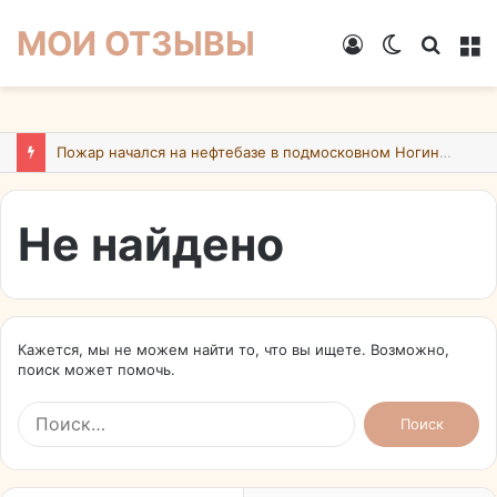
МОИ ОТЗЫВЫ
Войти
Switch
Искат
М
skin
Пожар начался на нефтебазе в подмосковном Ногинске в результате атаки БПЛА ВСУ
Не найдено
Кажется, мы не можем найти то, что вы ищете. Возможно,
поиск может помочь.
Найти: