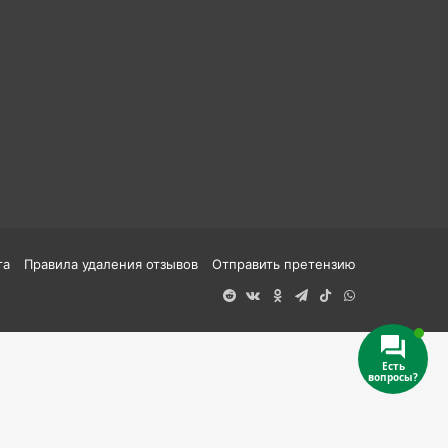
та
Правила удаления отзывов
Отправить претензию
Reddit
vk.com
Одноклассники
Telegram
TikTok
WhatsApp
Есть
вопросы?