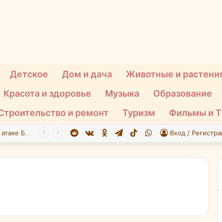
Детское
Дом и дача
Животные и растени
Красота и здоровье
Музыка
Образование
Строительство и ремонт
Туризм
Фильмы и 
Reddit
vk.com
Одноклассники
Telegram
TikTok
WhatsApp
При атаке БПЛА на Подмосковье пострадали 26 человек
Вход / Регистра