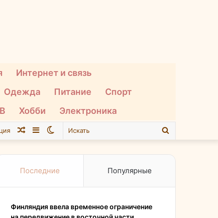
я
Интернет и связь
Одежда
Питание
Спорт
ТВ
Хобби
Электроника
Случайная
Sidebar
Switch
Искать
ция
статья
skin
Последние
Популярные
Финляндия ввела временное ограничение
на передвижение в восточной части