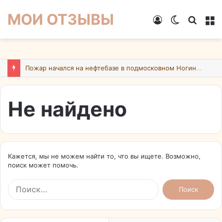
МОИ ОТЗЫВЫ
Войти
Switch
Искат
М
skin
Пожар начался на нефтебазе в подмосковном Ногинске в результате атаки БПЛА ВСУ
Не найдено
Кажется, мы не можем найти то, что вы ищете. Возможно,
поиск может помочь.
Найти: