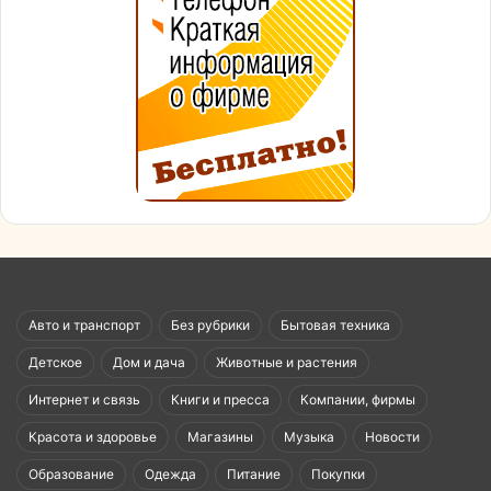
Авто и транспорт
Без рубрики
Бытовая техника
Детское
Дом и дача
Животные и растения
Интернет и связь
Книги и пресса
Компании, фирмы
Красота и здоровье
Магазины
Музыка
Новости
Образование
Одежда
Питание
Покупки