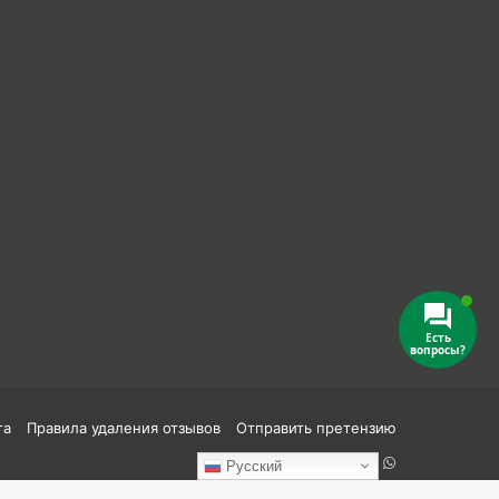
Есть
вопросы?
та
Правила удаления отзывов
Отправить претензию
Reddit
vk.com
Одноклассники
Telegram
TikTok
WhatsApp
Русский