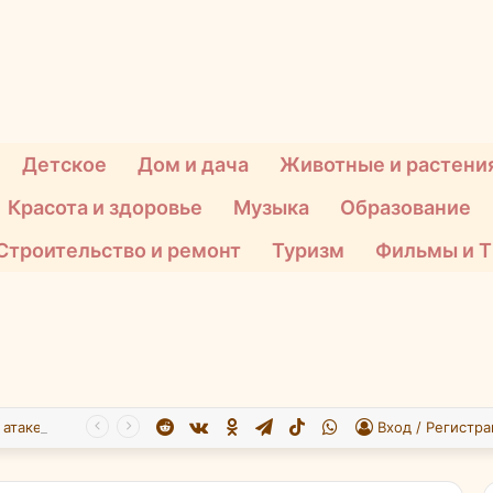
Детское
Дом и дача
Животные и растени
Красота и здоровье
Музыка
Образование
Строительство и ремонт
Туризм
Фильмы и 
Reddit
vk.com
Одноклассники
Telegram
TikTok
WhatsApp
При атаке БПЛА на Подмосковье пострадали 26 человек
Вход / Регистра