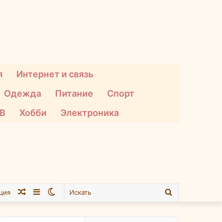
я
Интернет и связь
Одежда
Питание
Спорт
ТВ
Хобби
Электроника
Случайная
Sidebar
Switch
Искать
ция
статья
skin