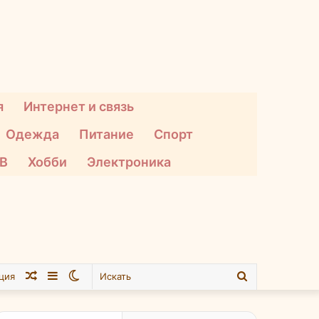
я
Интернет и связь
Одежда
Питание
Спорт
ТВ
Хобби
Электроника
Случайная
Sidebar
Switch
Искать
ция
статья
skin