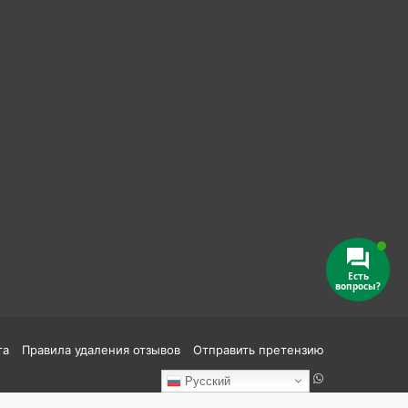
Есть
вопросы?
та
Правила удаления отзывов
Отправить претензию
Reddit
vk.com
Одноклассники
Telegram
TikTok
WhatsApp
Русский