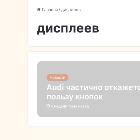
Главная
/
дисплеев
дисплеев
Новости
Audi частично откажетс
пользу кнопок
4 недели тому назад