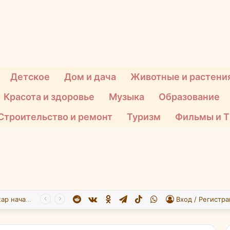
Детское
Дом и дача
Животные и растени
Красота и здоровье
Музыка
Образование
Строительство и ремонт
Туризм
Фильмы и 
Reddit
vk.com
Одноклассники
Telegram
TikTok
WhatsApp
Пожар начался на нефтебазе в подмосковном Ногинске в результате атаки БПЛА ВСУ
Вход / Регистра