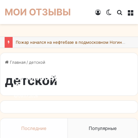
МОИ ОТЗЫВЫ
Войти
Switch
Искат
М
skin
Пожар начался на нефтебазе в подмосковном Ногинске в результате атаки БПЛА ВСУ
Главная
/
детской
детской
Путин поручил установить
День детской книги и
создать “Российское
09.07.2026
Пушкинское общество
Последние
Популярные