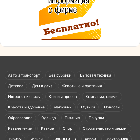
Авто и транспорт
Без рубрики
Бытовая техника
Детское
Дом и дача
Животные и растения
Интернет и связь
Книги и пресса
Компании, фирмы
Красота и здоровье
Магазины
Музыка
Новости
Образование
Одежда
Питание
Покупки
Развлечения
Разное
Спорт
Строительство и ремонт
Туризм
Услуги
Фильмы и ТВ
Хобби
Электроника