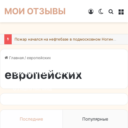
МОИ ОТЗЫВЫ
Войти
Switch
Искат
М
skin
Пожар начался на нефтебазе в подмосковном Ногинске в результате атаки БПЛА ВСУ
Главная
/
европейских
европейских
Захарова объяснила
милитаризацию
европейских стран
3 недели тому назад
Последние
Популярные