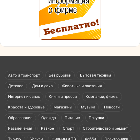
Авто и транспорт
Без рубрики
Бытовая техника
Детское
Дом и дача
Животные и растения
Интернет и связь
Книги и пресса
Компании, фирмы
Красота и здоровье
Магазины
Музыка
Новости
Образование
Одежда
Питание
Покупки
Развлечения
Разное
Спорт
Строительство и ремонт
Туризм
Услуги
Фильмы и ТВ
Хобби
Электроника