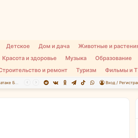
Детское
Дом и дача
Животные и растени
Красота и здоровье
Музыка
Образование
Строительство и ремонт
Туризм
Фильмы и 
Reddit
vk.com
Одноклассники
Telegram
TikTok
WhatsApp
При атаке БПЛА на Подмосковье пострадали 26 человек
Вход / Регистра