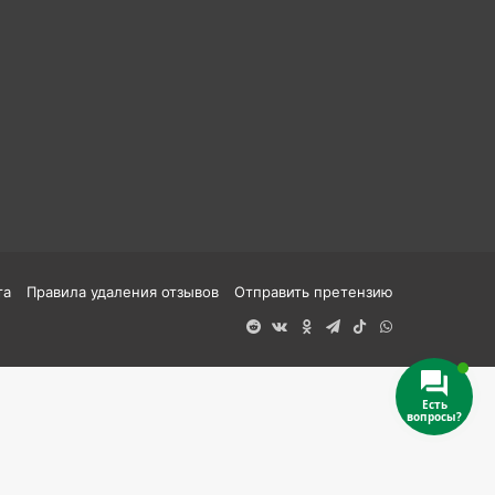
та
Правила удаления отзывов
Отправить претензию
Reddit
vk.com
Одноклассники
Telegram
TikTok
WhatsApp
Есть
вопросы?