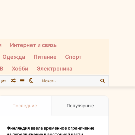
я
Интернет и связь
Одежда
Питание
Спорт
ТВ
Хобби
Электроника
Случайная
Sidebar
Switch
Искать
ция
статья
skin
Последние
Популярные
Финляндия ввела временное ограничение
на передвижение в восточной части