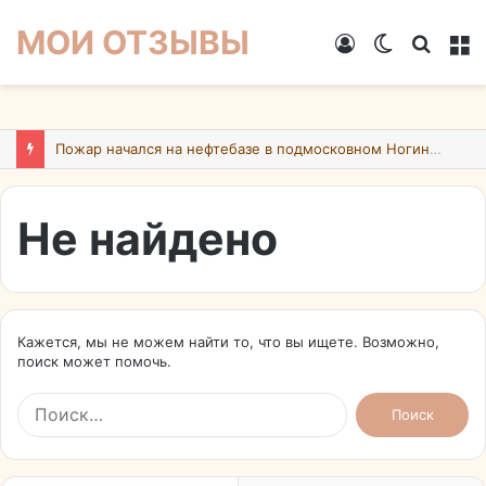
МОИ ОТЗЫВЫ
Войти
Switch
Искат
М
skin
Пожар начался на нефтебазе в подмосковном Ногинске в результате атаки БПЛА ВСУ
Не найдено
Кажется, мы не можем найти то, что вы ищете. Возможно,
поиск может помочь.
Найти: