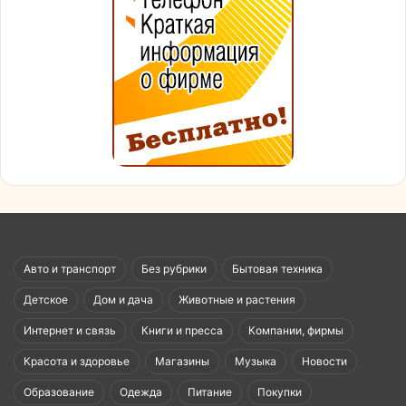
Авто и транспорт
Без рубрики
Бытовая техника
Детское
Дом и дача
Животные и растения
Интернет и связь
Книги и пресса
Компании, фирмы
Красота и здоровье
Магазины
Музыка
Новости
Образование
Одежда
Питание
Покупки