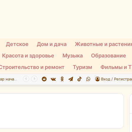
Детское
Дом и дача
Животные и растени
Красота и здоровье
Музыка
Образование
Строительство и ремонт
Туризм
Фильмы и 
Reddit
vk.com
Одноклассники
Telegram
TikTok
WhatsApp
Пожар начался на нефтебазе в подмосковном Ногинске в результате атаки БПЛА ВСУ
Вход / Регистра