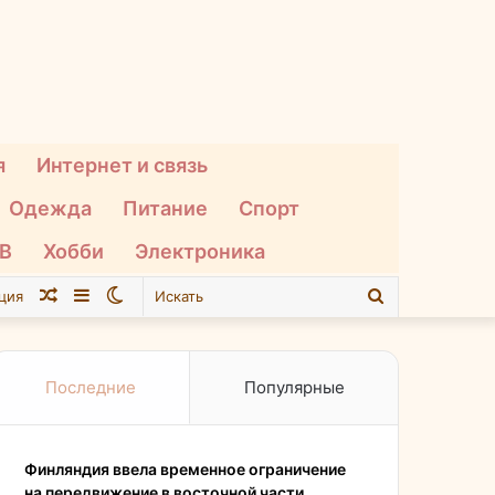
я
Интернет и связь
Одежда
Питание
Спорт
ТВ
Хобби
Электроника
Случайная
Sidebar
Switch
Искать
ция
статья
skin
Последние
Популярные
Финляндия ввела временное ограничение
на передвижение в восточной части