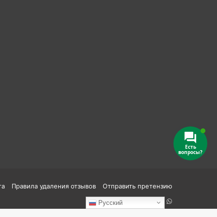
Есть
вопросы?
та
Правила удаления отзывов
Отправить претензию
Reddit
vk.com
Одноклассники
Telegram
TikTok
WhatsApp
Русский