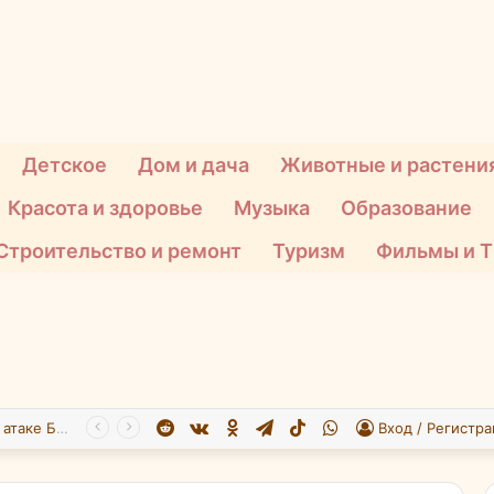
Детское
Дом и дача
Животные и растени
Красота и здоровье
Музыка
Образование
Строительство и ремонт
Туризм
Фильмы и 
Reddit
vk.com
Одноклассники
Telegram
TikTok
WhatsApp
При атаке БПЛА на Подмосковье пострадали 26 человек
Вход / Регистра