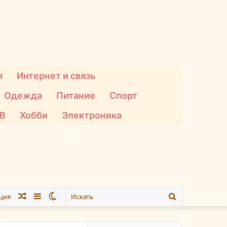
я
Интернет и связь
Одежда
Питание
Спорт
ТВ
Хобби
Электроника
Случайная
Sidebar
Switch
Искать
ция
статья
skin