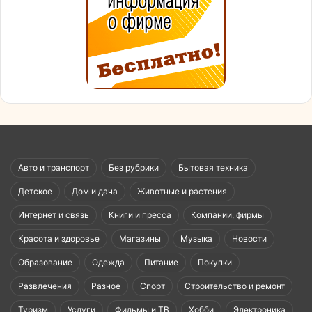
Авто и транспорт
Без рубрики
Бытовая техника
Детское
Дом и дача
Животные и растения
Интернет и связь
Книги и пресса
Компании, фирмы
Красота и здоровье
Магазины
Музыка
Новости
Образование
Одежда
Питание
Покупки
Развлечения
Разное
Спорт
Строительство и ремонт
Туризм
Услуги
Фильмы и ТВ
Хобби
Электроника