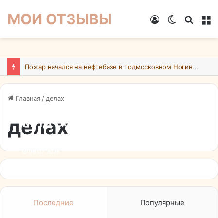
МОИ ОТЗЫВЫ
Войти
Switch
Искат
М
skin
Пожар начался на нефтебазе в подмосковном Ногинске в результате атаки БПЛА ВСУ
Главная
/
делах
делах
МИД Эстонии вызвал
временного поверенного в
делах России
08.07.2026
Последние
Популярные