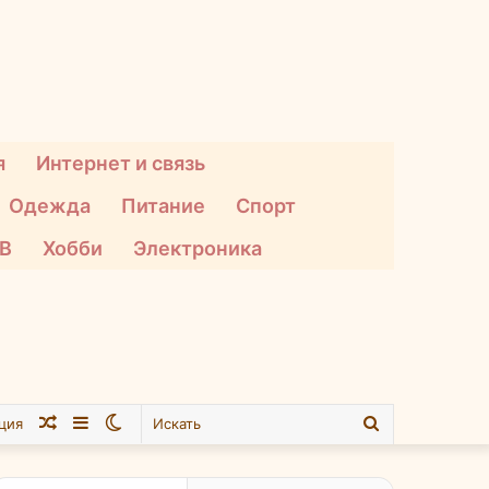
я
Интернет и связь
Одежда
Питание
Спорт
ТВ
Хобби
Электроника
Случайная
Sidebar
Switch
Искать
ция
статья
skin