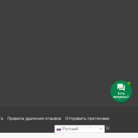
Есть
вопросы?
та
Правила удаления отзывов
Отправить претензию
Reddit
vk.com
Одноклассники
Telegram
TikTok
WhatsApp
Русский