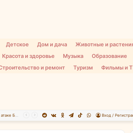
Детское
Дом и дача
Животные и растени
Красота и здоровье
Музыка
Образование
Строительство и ремонт
Туризм
Фильмы и 
Reddit
vk.com
Одноклассники
Telegram
TikTok
WhatsApp
При атаке БПЛА на Подмосковье пострадали 26 человек
Вход / Регистра