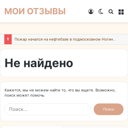
МОИ ОТЗЫВЫ
Войти
Switch
Искат
М
skin
Пожар начался на нефтебазе в подмосковном Ногинске в результате атаки БПЛА ВСУ
Не найдено
Кажется, мы не можем найти то, что вы ищете. Возможно,
поиск может помочь.
Найти: