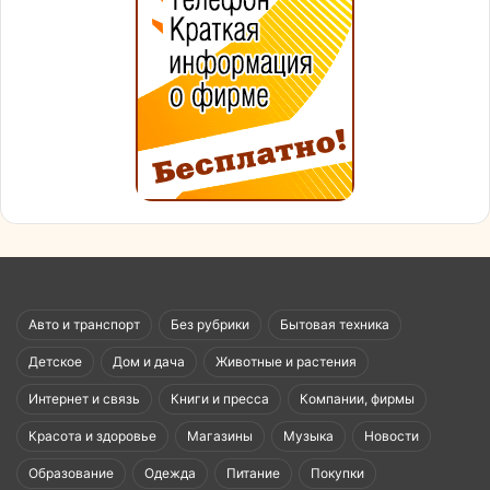
Авто и транспорт
Без рубрики
Бытовая техника
Детское
Дом и дача
Животные и растения
Интернет и связь
Книги и пресса
Компании, фирмы
Красота и здоровье
Магазины
Музыка
Новости
Образование
Одежда
Питание
Покупки