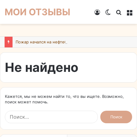
МОИ ОТЗЫВЫ
Войти
Switch
Искат
М
skin
Пожар начался на нефтебазе в подмосковном Ногинске в результате атаки БПЛА ВСУ
Не найдено
Кажется, мы не можем найти то, что вы ищете. Возможно,
поиск может помочь.
Найти: