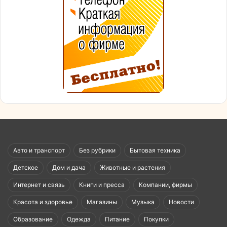
Авто и транспорт
Без рубрики
Бытовая техника
Детское
Дом и дача
Животные и растения
Интернет и связь
Книги и пресса
Компании, фирмы
Красота и здоровье
Магазины
Музыка
Новости
Образование
Одежда
Питание
Покупки