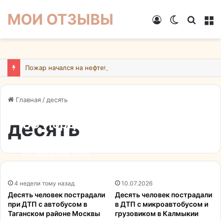
МОИ ОТЗЫВЫ
Войти
Switch
Искат
М
skin
Пожар начался на нефтебазе в подмосковном Ногинске в результате атаки БПЛА ВСУ
Главная
/
десять
десять
ВС Иордании перехватили
десять ракет, выпущенных
из Ирана
3 недели тому назад
4 недели тому назад
10.07.2026
Десять человек пострадали
Десять человек пострадали
при ДТП с автобусом в
в ДТП с микроавтобусом и
Таганском районе Москвы
грузовиком в Калмыкии