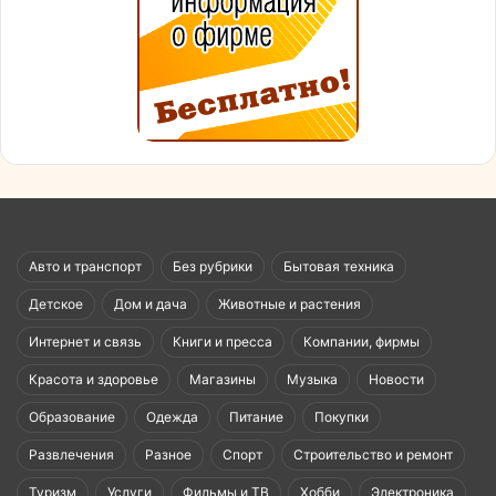
Авто и транспорт
Без рубрики
Бытовая техника
Детское
Дом и дача
Животные и растения
Интернет и связь
Книги и пресса
Компании, фирмы
Красота и здоровье
Магазины
Музыка
Новости
Образование
Одежда
Питание
Покупки
Развлечения
Разное
Спорт
Строительство и ремонт
Туризм
Услуги
Фильмы и ТВ
Хобби
Электроника