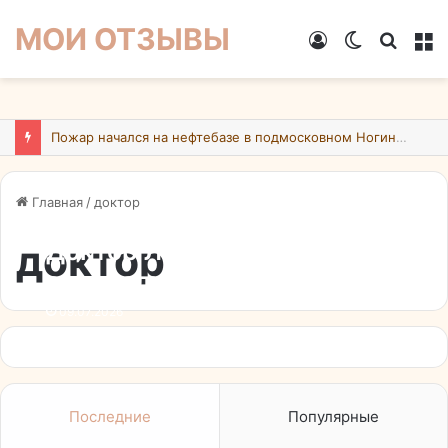
МОИ ОТЗЫВЫ
Войти
Switch
Искат
М
skin
Пожар начался на нефтебазе в подмосковном Ногинске в результате атаки БПЛА ВСУ
Главная
/
доктор
доктор
Доктор Лейзерман: Даже
специалисту с регалиями
не обойтись без новых
09.07.2026
технологий
Последние
Популярные