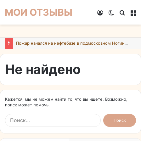
МОИ ОТЗЫВЫ
Войти
Switch
Искат
М
skin
Пожар начался на нефтебазе в подмосковном Ногинске в результате атаки БПЛА ВСУ
Не найдено
Кажется, мы не можем найти то, что вы ищете. Возможно,
поиск может помочь.
Найти: