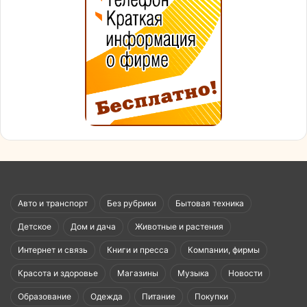
Авто и транспорт
Без рубрики
Бытовая техника
Детское
Дом и дача
Животные и растения
Интернет и связь
Книги и пресса
Компании, фирмы
Красота и здоровье
Магазины
Музыка
Новости
Образование
Одежда
Питание
Покупки