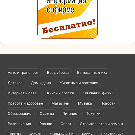
Авто и транспорт
Без рубрики
Бытовая техника
Детское
Дом и дача
Животные и растения
Интернет и связь
Книги и пресса
Компании, фирмы
Красота и здоровье
Магазины
Музыка
Новости
Образование
Одежда
Питание
Покупки
Развлечения
Разное
Спорт
Строительство и ремонт
Туризм
Услуги
Фильмы и ТВ
Хобби
Электроника