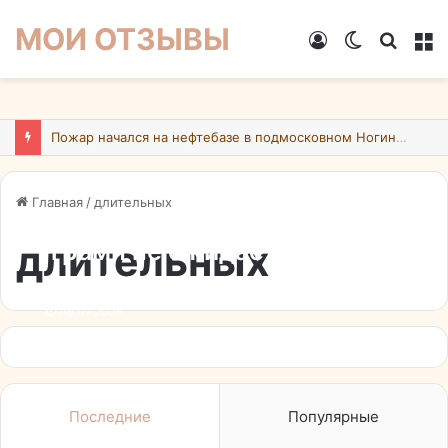
МОИ ОТЗЫВЫ
Войти
Switch
Искат
М
skin
Пожар начался на нефтебазе в подмосковном Ногинске в результате атаки БПЛА ВСУ
Главная
/
длительных
длительных
Трамп не ожидает
возобновления длительных
боевых действий против
08.07.2026
Ирана
Последние
Популярные