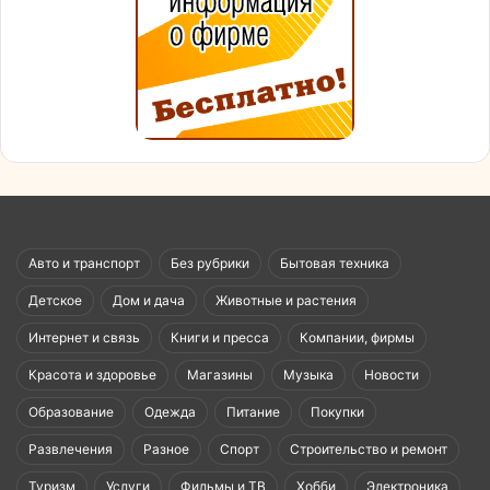
Авто и транспорт
Без рубрики
Бытовая техника
Детское
Дом и дача
Животные и растения
Интернет и связь
Книги и пресса
Компании, фирмы
Красота и здоровье
Магазины
Музыка
Новости
Образование
Одежда
Питание
Покупки
Развлечения
Разное
Спорт
Строительство и ремонт
Туризм
Услуги
Фильмы и ТВ
Хобби
Электроника