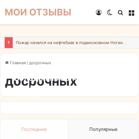
МОИ ОТЗЫВЫ
Войти
Switch
Искат
М
skin
Пожар начался на нефтебазе в подмосковном Ногинске в результате атаки БПЛА ВСУ
Главная
/
досрочных
досрочных
Володин пожаловался на
утечку информации о
досрочных депутатских
08.07.2026
премиях
Последние
Популярные