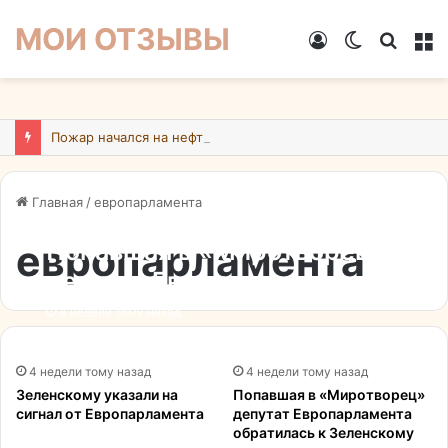
МОИ ОТЗЫВЫ
Войти
Switch
Искат
М
skin
Пожар начался на нефтебазе в подмосковном Ногинске в результате атаки БПЛА ВСУ
Главная
/
европарламента
европарламента
Попавшая в «Миротворец»
депутат Европарламента
выступила с жестким
4 недели тому назад
призывом насчет Украины
4 недели тому назад
4 недели тому назад
Зеленскому указали на
Попавшая в «Миротворец»
сигнал от Европарламента
депутат Европарламента
обратилась к Зеленскому