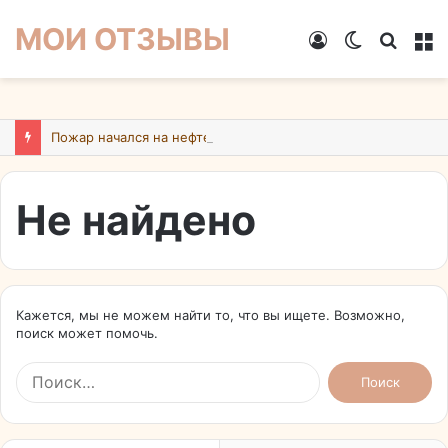
МОИ ОТЗЫВЫ
Войти
Switch
Искат
М
skin
Пожар начался на нефтебазе в подмосковном Ногинске в результате атаки БПЛА ВСУ
Не найдено
Кажется, мы не можем найти то, что вы ищете. Возможно,
поиск может помочь.
Найти: