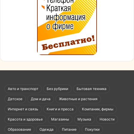
Авто и транспорт
Без рубрики
Бытовая техника
Детское
Дом и дача
Животные и растения
Интернет и связь
Книги и пресса
Компании, фирмы
Красота и здоровье
Магазины
Музыка
Новости
Образование
Одежда
Питание
Покупки