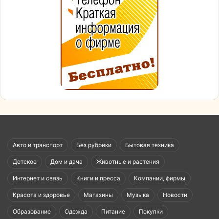
Авто и транспорт
Без рубрики
Бытовая техника
Детское
Дом и дача
Животные и растения
Интернет и связь
Книги и пресса
Компании, фирмы
Красота и здоровье
Магазины
Музыка
Новости
Образование
Одежда
Питание
Покупки