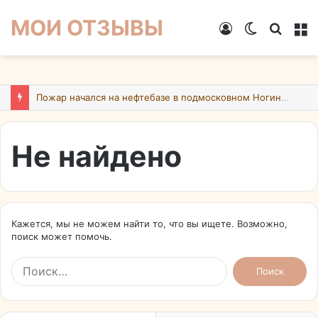
МОИ ОТЗЫВЫ
Войти
Switch
Искат
М
skin
Пожар начался на нефтебазе в подмосковном Ногинске в результате атаки БПЛА ВСУ
Не найдено
Кажется, мы не можем найти то, что вы ищете. Возможно,
поиск может помочь.
Найти: