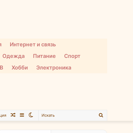
я
Интернет и связь
Одежда
Питание
Спорт
ТВ
Хобби
Электроника
Случайная
Sidebar
Switch
Искать
ция
статья
skin