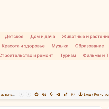
Детское
Дом и дача
Животные и растени
Красота и здоровье
Музыка
Образование
Строительство и ремонт
Туризм
Фильмы и 
Reddit
vk.com
Одноклассники
Telegram
TikTok
WhatsApp
При атаке БПЛА на Подмосковье пострадали 26 человек
Вход / Регистра