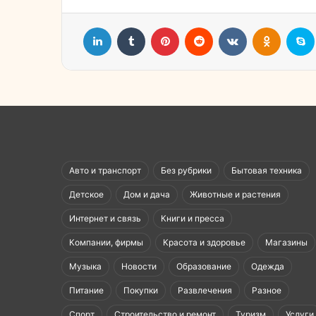
LinkedIn
Tumblr
Pinterest
Reddit
Вконтакте
Однокл
Авто и транспорт
Без рубрики
Бытовая техника
Детское
Дом и дача
Животные и растения
Интернет и связь
Книги и пресса
Компании, фирмы
Красота и здоровье
Магазины
Музыка
Новости
Образование
Одежда
Питание
Покупки
Развлечения
Разное
Спорт
Строительство и ремонт
Туризм
Услуги