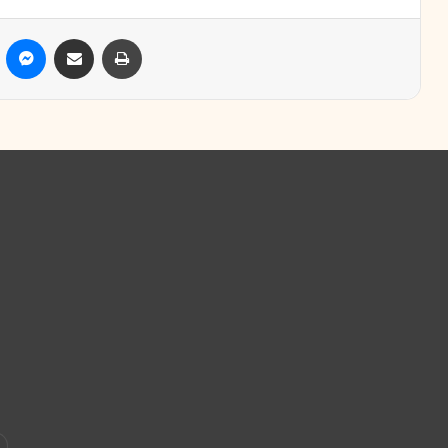
ассники
Skype
Messenger
Поделиться через электронную почту
Печатать