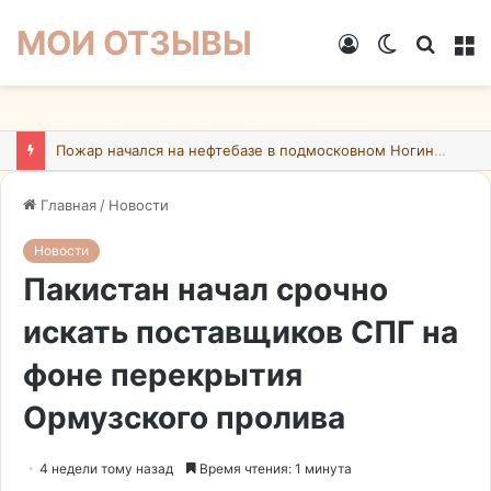
МОИ ОТЗЫВЫ
Войти
Switch
Искат
М
skin
Пожар начался на нефтебазе в подмосковном Ногинске в результате атаки БПЛА ВСУ
Главная
/
Новости
Новости
Пакистан начал срочно
искать поставщиков СПГ на
фоне перекрытия
Ормузского пролива
4 недели тому назад
Время чтения: 1 минута