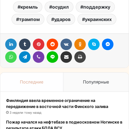
кремль
осудил
поддержку
трампом
ударов
украинских
LinkedIn
Tumblr
Pinterest
Reddit
Вконтакте
Одноклассники
Skype
Messen
WhatsApp
Telegram
Viber
Line
Поделиться через электронную почту
Печатать
Последние
Популярные
Финляндия ввела временное ограничение на
передвижение в восточной части Финского залива
3 недели тому назад
Пожар начался на нефтебазе в подмосковном Ногинске в
результате атаки БПЛА ВСУ