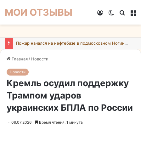
МОИ ОТЗЫВЫ
Войти
Switch
Искат
М
skin
Пожар начался на нефтебазе в подмосковном Ногинске в результате атаки БПЛА ВСУ
Главная
/
Новости
Новости
Кремль осудил поддержку
Трампом ударов
украинских БПЛА по России
09.07.2026
Время чтения: 1 минута