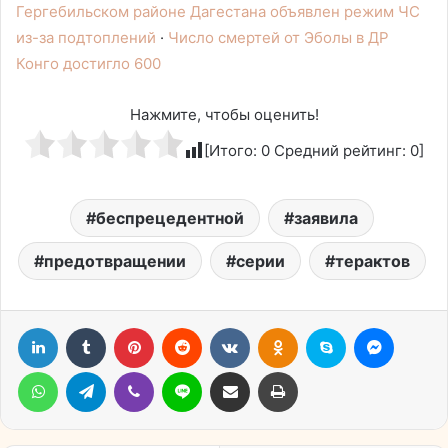
Гергебильском районе Дагестана объявлен режим ЧС
из-за подтоплений
·
Число смертей от Эболы в ДР
Конго достигло 600
Нажмите, чтобы оценить!
[Итого:
0
Средний рейтинг:
0
]
беспрецедентной
заявила
предотвращении
серии
терактов
LinkedIn
Tumblr
Pinterest
Reddit
Вконтакте
Одноклассники
Skype
Messen
WhatsApp
Telegram
Viber
Line
Поделиться через электронную почту
Печатать