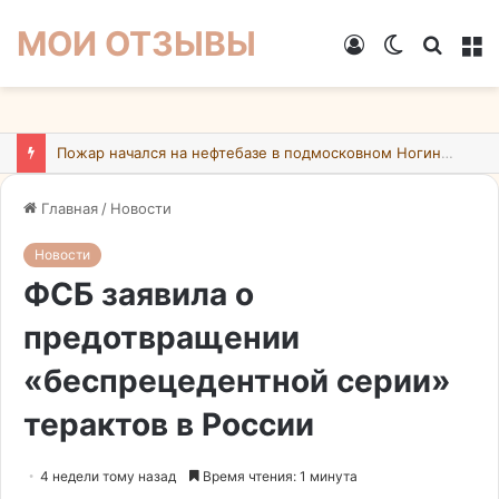
МОИ ОТЗЫВЫ
Войти
Switch
Искат
М
skin
Пожар начался на нефтебазе в подмосковном Ногинске в результате атаки БПЛА ВСУ
Главная
/
Новости
Новости
ФСБ заявила о
предотвращении
«беспрецедентной серии»
терактов в России
4 недели тому назад
Время чтения: 1 минута