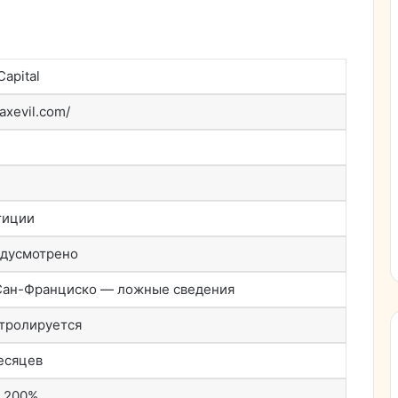
Capital
/axevil.com/
тиции
едусмотрено
Сан-Франциско — ложные сведения
тролируется
есяцев
 200%