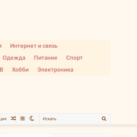
я
Интернет и связь
Одежда
Питание
Спорт
ТВ
Хобби
Электроника
Случайная
Sidebar
Switch
Искать
ция
статья
skin