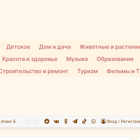
Детское
Дом и дача
Животные и растени
Красота и здоровье
Музыка
Образование
Строительство и ремонт
Туризм
Фильмы и 
Reddit
vk.com
Одноклассники
Telegram
TikTok
WhatsApp
При атаке БПЛА на Подмосковье пострадали 26 человек
Вход / Регистра