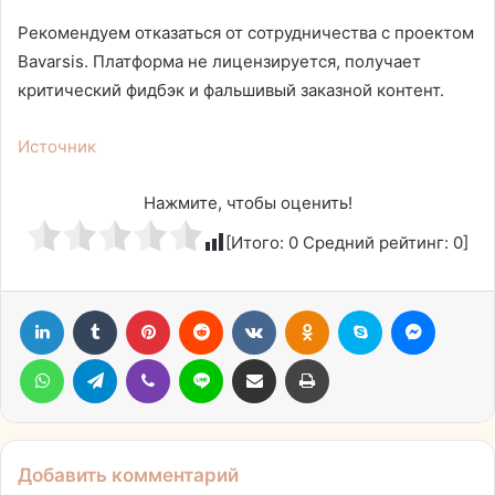
Рекомендуем отказаться от сотрудничества с проектом
Bavarsis. Платформа не лицензируется, получает
критический фидбэк и фальшивый заказной контент.
Источник
Нажмите, чтобы оценить!
[Итого:
0
Средний рейтинг:
0
]
LinkedIn
Tumblr
Pinterest
Reddit
Вконтакте
Одноклассники
Skype
Messen
WhatsApp
Telegram
Viber
Line
Поделиться через электронную почту
Печатать
Добавить комментарий