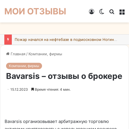
МОИ ОТЗЫВЫ
Войти
Switch
Искат
М
skin
При атаке БПЛА на Подмосковье пострадали 26 человек
Главная
/
Компании, фирмы
Компании, фирмы
Bavarsis – отзывы о брокере
15.12.2023
Время чтения: 4 мин.
Bavarsis организовывает арбитражную торговлю
активами криптовалюты с использованием ресурсов