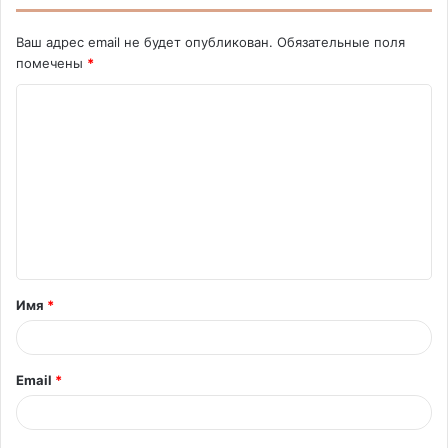
Ваш адрес email не будет опубликован.
Обязательные поля
помечены
*
К
о
м
м
е
н
т
Имя
*
а
р
и
Email
*
й
*