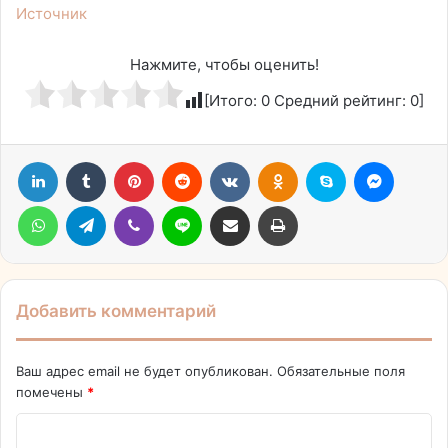
Источник
Нажмите, чтобы оценить!
[Итого:
0
Средний рейтинг:
0
]
LinkedIn
Tumblr
Pinterest
Reddit
Вконтакте
Одноклассники
Skype
Messen
WhatsApp
Telegram
Viber
Line
Поделиться через электронную почту
Печатать
Добавить комментарий
Ваш адрес email не будет опубликован.
Обязательные поля
помечены
*
К