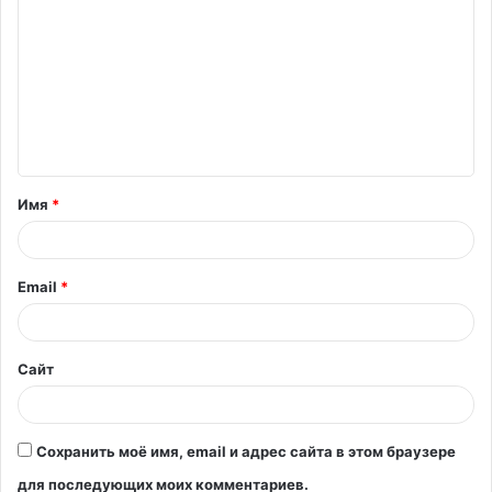
о
м
м
е
н
т
Имя
*
а
р
и
Email
*
й
*
Сайт
Сохранить моё имя, email и адрес сайта в этом браузере
для последующих моих комментариев.