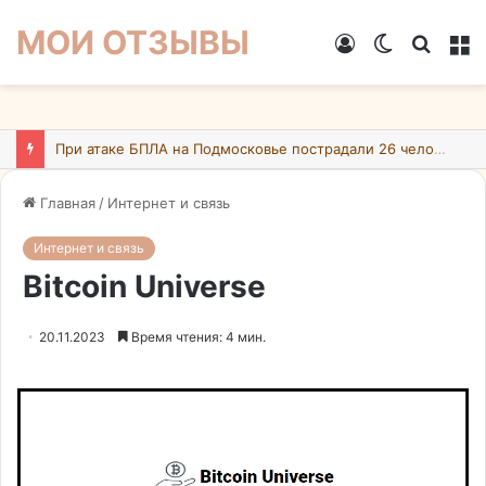
МОИ ОТЗЫВЫ
Войти
Switch
Искат
М
skin
При атаке БПЛА на Подмосковье пострадали 26 человек
Главная
/
Интернет и связь
Интернет и связь
Bitcoin Universe
20.11.2023
Время чтения: 4 мин.