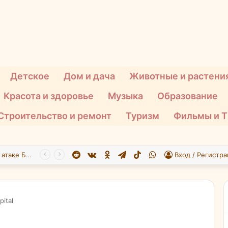
Детское
Дом и дача
Животные и растени
Красота и здоровье
Музыка
Образование
Строительство и ремонт
Туризм
Фильмы и 
Reddit
vk.com
Одноклассники
Telegram
TikTok
WhatsApp
При атаке БПЛА на Подмосковье пострадали 26 человек
Вход / Регистра
pital