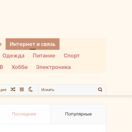
я
Интернет и связь
Одежда
Питание
Спорт
ТВ
Хобби
Электроника
Случайная
Sidebar
Switch
Искать
ция
статья
skin
Последние
Популярные