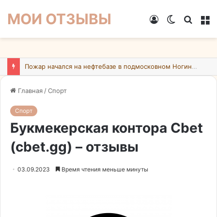
МОИ ОТЗЫВЫ
Войти
Switch
Искат
М
skin
Пожар начался на нефтебазе в подмосковном Ногинске в результате атаки БПЛА ВСУ
Главная
/
Спорт
Спорт
Букмекерская контора Cbet
(cbet.gg) – отзывы
03.09.2023
Время чтения меньше минуты