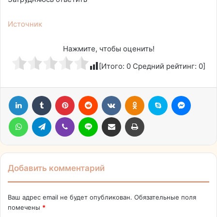
Источник
Нажмите, чтобы оценить!
[Итого:
0
Средний рейтинг:
0
]
LinkedIn
Tumblr
Pinterest
Reddit
Вконтакте
Одноклассники
Skype
Messen
WhatsApp
Telegram
Viber
Line
Поделиться через электронную почту
Печатать
Добавить комментарий
Ваш адрес email не будет опубликован.
Обязательные поля
помечены
*