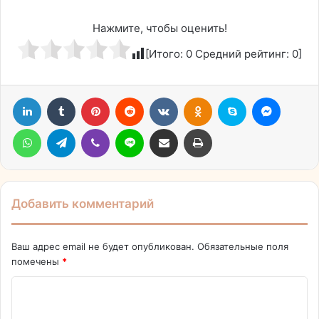
Нажмите, чтобы оценить!
[Итого:
0
Средний рейтинг:
0
]
LinkedIn
Tumblr
Pinterest
Reddit
Вконтакте
Одноклассники
Skype
Messen
WhatsApp
Telegram
Viber
Line
Поделиться через электронную почту
Печатать
Добавить комментарий
Ваш адрес email не будет опубликован.
Обязательные поля
помечены
*
К
о