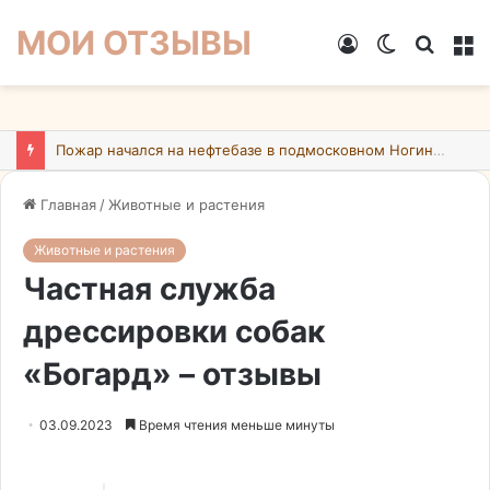
МОИ ОТЗЫВЫ
Войти
Switch
Искат
М
skin
Пожар начался на нефтебазе в подмосковном Ногинске в результате атаки БПЛА ВСУ
Главная
/
Животные и растения
Животные и растения
Частная служба
дрессировки собак
«Богард» – отзывы
03.09.2023
Время чтения меньше минуты