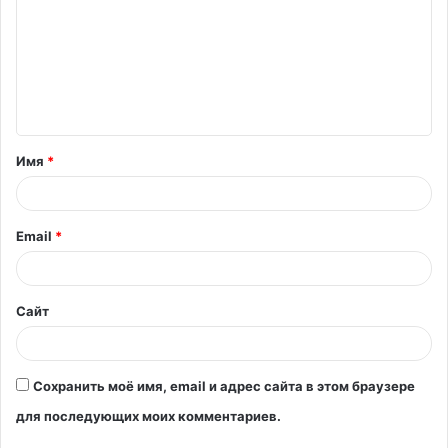
м
м
е
н
т
Имя
*
а
р
и
Email
*
й
*
Сайт
Сохранить моё имя, email и адрес сайта в этом браузере
для последующих моих комментариев.