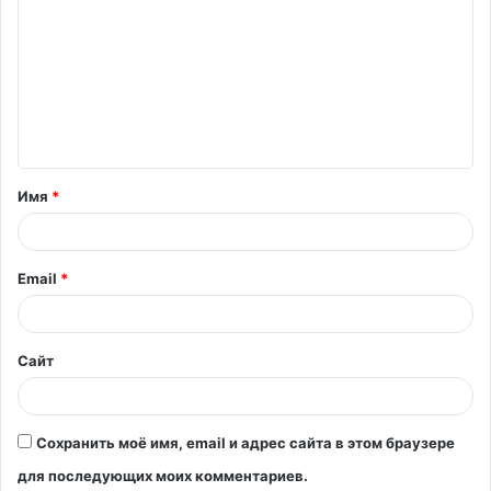
о
м
м
е
н
т
Имя
*
а
р
и
Email
*
й
*
Сайт
Сохранить моё имя, email и адрес сайта в этом браузере
для последующих моих комментариев.