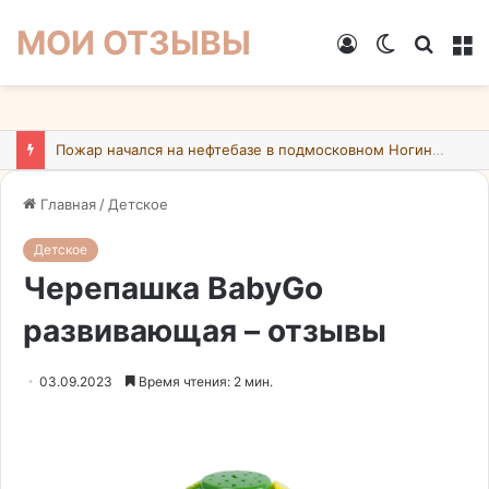
МОИ ОТЗЫВЫ
Войти
Switch
Искат
М
skin
Пожар начался на нефтебазе в подмосковном Ногинске в результате атаки БПЛА ВСУ
Главная
/
Детское
Детское
Черепашка BabyGo
развивающая – отзывы
03.09.2023
Время чтения: 2 мин.