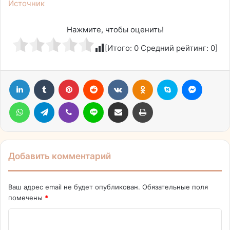
Источник
Нажмите, чтобы оценить!
[Итого:
0
Средний рейтинг:
0
]
LinkedIn
Tumblr
Pinterest
Reddit
Вконтакте
Одноклассники
Skype
Messen
WhatsApp
Telegram
Viber
Line
Поделиться через электронную почту
Печатать
Добавить комментарий
Ваш адрес email не будет опубликован.
Обязательные поля
помечены
*
К