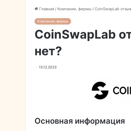
Главная
/
Компании, фирмы
/
CoinSwapLab отзыв
Компании, фирмы
CoinSwapLab от
нет?
15.12.2023
Основная информация