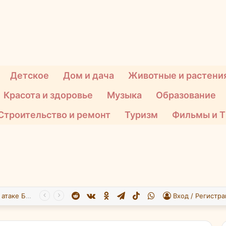
Детское
Дом и дача
Животные и растени
Красота и здоровье
Музыка
Образование
Строительство и ремонт
Туризм
Фильмы и 
Reddit
vk.com
Одноклассники
Telegram
TikTok
WhatsApp
При атаке БПЛА на Подмосковье пострадали 26 человек
Вход / Регистра