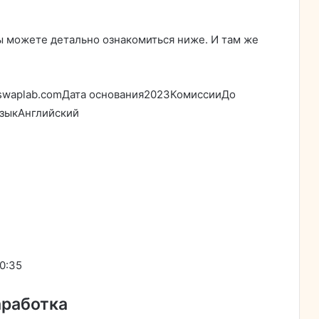
 можете детально ознакомиться ниже. И там же
inswaplab.comДата основания2023КомиссииДо
зыкАнглийский
10:35
аработка