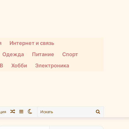
я
Интернет и связь
Одежда
Питание
Спорт
ТВ
Хобби
Электроника
Случайная
Sidebar
Switch
Искать
ция
статья
skin